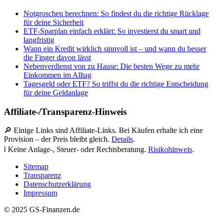
Notgroschen berechnen: So findest du die richtige Rücklage
für deine Sicherheit
ETF-Sparplan einfach erklärt: So investierst du smart und
langfristig
Wann ein Kredit wirklich sinnvoll ist – und wann du besser
die Finger davon lässt
Nebenverdienst von zu Hause: Die besten Wege zu mehr
Einkommen im Alltag
Tagesgeld oder ETF? So triffst du die richtige Entscheidung
für deine Geldanlage
Affiliate-/Transparenz-Hinweis
🔎 Einige Links sind Affiliate-Links. Bei Käufen erhalte ich eine
Provision – der Preis bleibt gleich.
Details
.
ℹ️ Keine Anlage-, Steuer- oder Rechtsberatung.
Risikohinweis
.
Sitemap
Transparenz
Datenschutzerklärung
Impressum
© 2025 GS-Finanzen.de