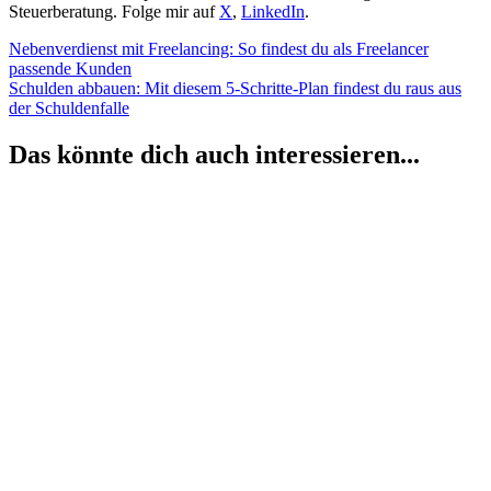
Steuerberatung. Folge mir auf
X
,
LinkedIn
.
Beitragsnavigation
Vorheriger
Nebenverdienst mit Freelancing: So findest du als Freelancer
Beitrag:
passende Kunden
Nächster
Schulden abbauen: Mit diesem 5-Schritte-Plan findest du raus aus
Beitrag:
der Schuldenfalle
Das könnte dich auch interessieren...