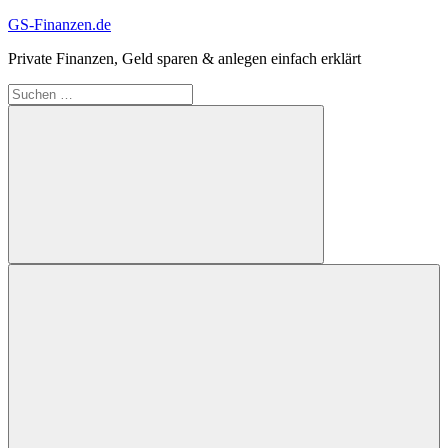
Zum
GS-Finanzen.de
Inhalt
Private Finanzen, Geld sparen & anlegen einfach erklärt
springen
Suchen
nach:
Suchen