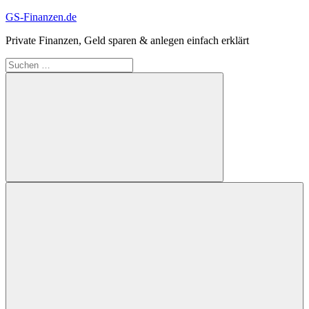
Zum
GS-Finanzen.de
Inhalt
Private Finanzen, Geld sparen & anlegen einfach erklärt
springen
Suchen
nach:
Suchen