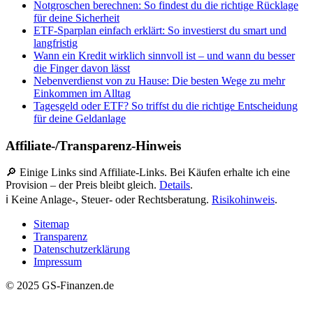
Notgroschen berechnen: So findest du die richtige Rücklage
für deine Sicherheit
ETF-Sparplan einfach erklärt: So investierst du smart und
langfristig
Wann ein Kredit wirklich sinnvoll ist – und wann du besser
die Finger davon lässt
Nebenverdienst von zu Hause: Die besten Wege zu mehr
Einkommen im Alltag
Tagesgeld oder ETF? So triffst du die richtige Entscheidung
für deine Geldanlage
Affiliate-/Transparenz-Hinweis
🔎 Einige Links sind Affiliate-Links. Bei Käufen erhalte ich eine
Provision – der Preis bleibt gleich.
Details
.
ℹ️ Keine Anlage-, Steuer- oder Rechtsberatung.
Risikohinweis
.
Sitemap
Transparenz
Datenschutzerklärung
Impressum
© 2025 GS-Finanzen.de