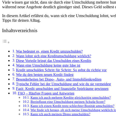
Viele wissen gar nicht, dass sie durch eine Umschuldung mehrere hu
während neue Angebote deutlich günstiger sind. Dieses Geld solltest d
In diesem Artikel erfährst du, wann sich eine Umschuldung lohnt, wel
Tipps für deinen Alltag.
Inhaltsverzeichnis
Was bedeutet es, einen Kredit umzuschulden?
Wann lohnt sich eine Kreditumschuldung wirklich?
Diese Vorteile bringt das Umschulden eines Kredits
Wann eine Umschuldung keine gute Idee ist
Kredit umschulden Schritt für Schritt: So gehst du richtig vor
Wie du den besten neuen Kredit findest
Besonderheiten bei Dispo-, Auto- und Immobilienkrediten
Typische Fehler bei der Umschuldung und wie du sie vermeidest
Fazit: Kredit umschulden und finanzielle Spielräume gewinnen
FAQ – Häufige Fragen und Antworten
Kann ich auch mehrere Kredite gleichzeitig umschulden?
Beeinflusst eine Umschuldung meinen Schufa-Score?
Kann ich einen Kredit trotz schlechter Bonität umschulden?
Wie finde ich heraus, ob sich meine Umschuldung wirklich l
Kann ich auch meinen Dispo umschulden?