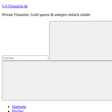
Zum
GS-Finanzen.de
Inhalt
Private Finanzen, Geld sparen & anlegen einfach erklärt
springen
Suchen
nach:
Suchen
Startseite
Bücher