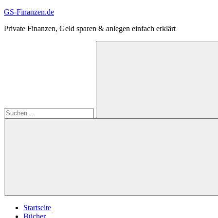
Zum
GS-Finanzen.de
Inhalt
Private Finanzen, Geld sparen & anlegen einfach erklärt
springen
Suchen
nach:
Suchen
Startseite
Bücher