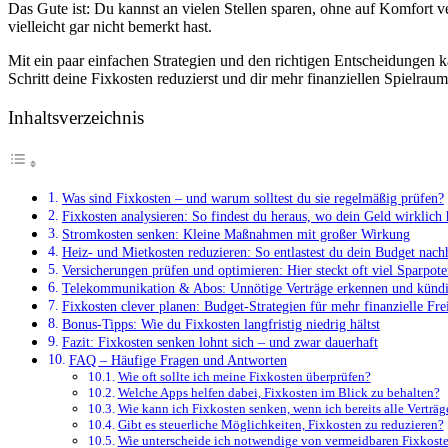
Das Gute ist: Du kannst an vielen Stellen sparen, ohne auf Komfort v
vielleicht gar nicht bemerkt hast.
Mit ein paar einfachen Strategien und den richtigen Entscheidungen 
Schritt deine Fixkosten reduzierst und dir mehr finanziellen Spielraum
Inhaltsverzeichnis
Was sind Fixkosten – und warum solltest du sie regelmäßig prüfen?
Fixkosten analysieren: So findest du heraus, wo dein Geld wirklich 
Stromkosten senken: Kleine Maßnahmen mit großer Wirkung
Heiz- und Mietkosten reduzieren: So entlastest du dein Budget nach
Versicherungen prüfen und optimieren: Hier steckt oft viel Sparpote
Telekommunikation & Abos: Unnötige Verträge erkennen und künd
Fixkosten clever planen: Budget-Strategien für mehr finanzielle Fre
Bonus-Tipps: Wie du Fixkosten langfristig niedrig hältst
Fazit: Fixkosten senken lohnt sich – und zwar dauerhaft
FAQ – Häufige Fragen und Antworten
Wie oft sollte ich meine Fixkosten überprüfen?
Welche Apps helfen dabei, Fixkosten im Blick zu behalten?
Wie kann ich Fixkosten senken, wenn ich bereits alle Verträg
Gibt es steuerliche Möglichkeiten, Fixkosten zu reduzieren?
Wie unterscheide ich notwendige von vermeidbaren Fixkost