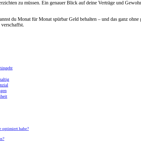
erzichten zu müssen. Ein genauer Blick auf deine Verträge und Gewohnh
kannst du Monat für Monat spürbar Geld behalten – und das ganz ohne g
 verschaffst.
hingeht
haltig
nzial
igen
iheit
e optimiert habe?
en?