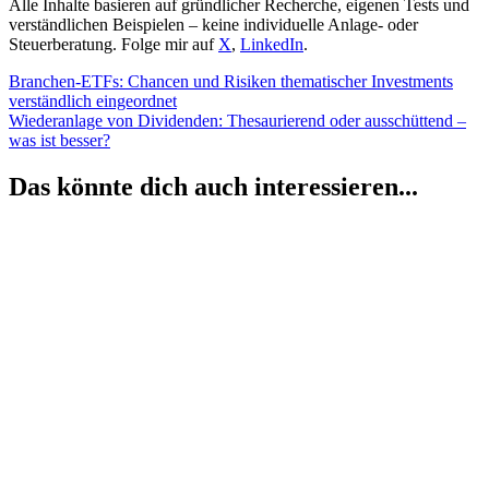
Alle Inhalte basieren auf gründlicher Recherche, eigenen Tests und
verständlichen Beispielen – keine individuelle Anlage- oder
Steuerberatung. Folge mir auf
X
,
LinkedIn
.
Beitragsnavigation
Vorheriger
Branchen-ETFs: Chancen und Risiken thematischer Investments
Beitrag:
verständlich eingeordnet
Nächster
Wiederanlage von Dividenden: Thesaurierend oder ausschüttend –
Beitrag:
was ist besser?
Das könnte dich auch interessieren...