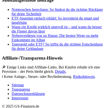
Meistaufgerufene Beiträge
Notgroschen berechnen: So findest du die richtige Rücklage
für deine Sicherheit
ETF-Sparplan einfach erklärt: So investierst du smart und
langfristig
Wann ein Kredit wirklich sinnvoll ist – und wann du besser
die Finger davon lässt
Nebenverdienst von zu Hause: Die besten Wege zu mehr
Einkommen im Alltag
Tagesgeld oder ETF? So triffst du die richtige Entscheidung
für deine Geldanlage
Affiliate-/Transparenz-Hinweis
🔎 Einige Links sind Affiliate-Links. Bei Käufen erhalte ich eine
Provision – der Preis bleibt gleich.
Details
.
ℹ️ Keine Anlage-, Steuer- oder Rechtsberatung.
Risikohinweis
.
Sitemap
Transparenz
Datenschutzerklärung
Impressum
© 2025 GS-Finanzen.de