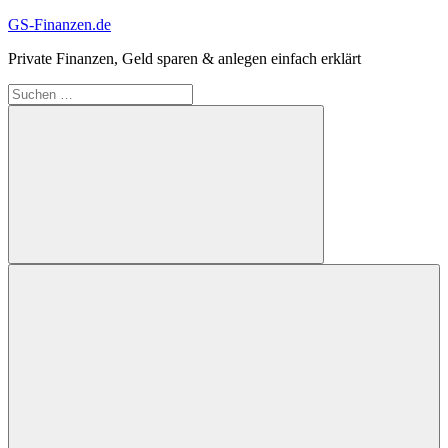
Zum
GS-Finanzen.de
Inhalt
Private Finanzen, Geld sparen & anlegen einfach erklärt
springen
Suchen
nach:
Suchen